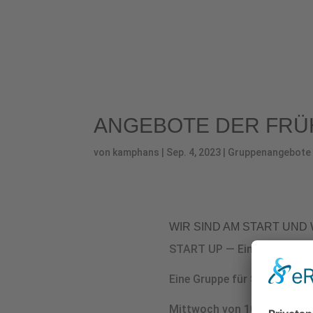
ANGE­BO­TE DER FRÜ
von
kamphans
|
Sep. 4, 2023
|
Gruppenangebote
WIR SIND AM START UND
START UP — Ein guter Start
Eine Grup­pe für Schwan­ge­re
Mitt­woch von 10.00 bis 11.