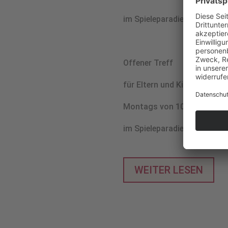
im Spie­le­pa­ra­dies der ARCH
Offe­ner Treff
für Eltern und Kin­der von 1 
Mon­tags von 10.00 bis 11.3
im Spie­le­pa­ra­dies der ARC
WEI­TER LESEN