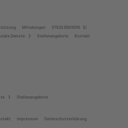
stüt­zung
Mit­tei­lun­gen
07633 8069090
zia­le Dienste
Stel­len­an­ge­bo­te
Kon­takt
ste
Stel­len­an­ge­bo­te
n­takt
Impres­sum
Daten­schutz­er­klä­rung