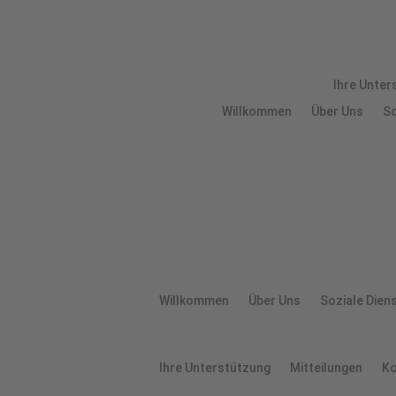
Ihre Unter­
Will­kom­men
Über Uns
So
Will­kom­men
Über Uns
Sozia­le Dien
Ihre Unter­stüt­zung
Mit­tei­lun­gen
Ko