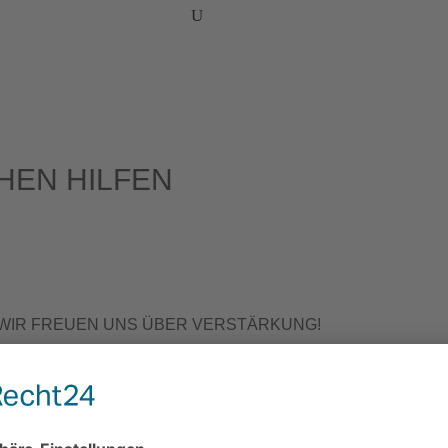
­HEN HILFEN
 WIR FREU­EN UNS ÜBER VERSTÄRKUNG!
 ins Leben
, Eltern und Kin­der bis 1,5 Jahren
30 Uhr