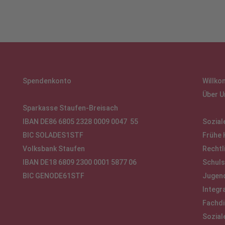
Spendenkonto
Willk
Über U
Sparkasse Staufen-Breisach
IBAN DE86 6805 2328 0009 0047 55
Sozial
BIC SOLADES1STF
Frühe 
Volksbank Staufen
Rechtl
IBAN DE18 6809 2300 0001 5877 06
Schuls
BIC GENODE61STF
Jugend
Integr
Fachdi
Sozial