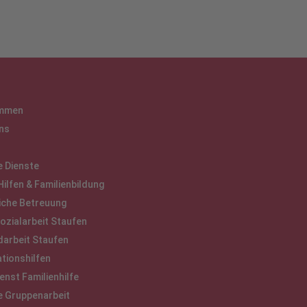
ommen
ns
e Dienste
Hilfen & Familienbildung
iche Betreuung
ozialarbeit Staufen
arbeit Staufen
ationshilfen
enst Familienhilfe
e Gruppenarbeit