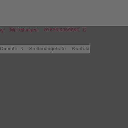
ng
Mit­tei­lun­gen
07633 8069090
 Dienste
Stel­len­an­ge­bo­te
Kon­takt