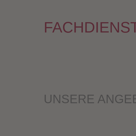
FACH­DIENS
UNSE­RE ANGE­