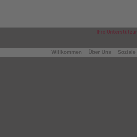
Ihre Unter­stüt­zu
Will­kom­men
Über Uns
Sozia­le